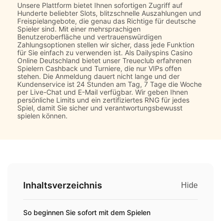
Unsere Plattform bietet Ihnen sofortigen Zugriff auf
Hunderte beliebter Slots, blitzschnelle Auszahlungen und
Freispielangebote, die genau das Richtige für deutsche
Spieler sind. Mit einer mehrsprachigen
Benutzeroberfläche und vertrauenswürdigen
Zahlungsoptionen stellen wir sicher, dass jede Funktion
für Sie einfach zu verwenden ist. Als Dailyspins Casino
Online Deutschland bietet unser Treueclub erfahrenen
Spielern Cashback und Turniere, die nur VIPs offen
stehen. Die Anmeldung dauert nicht lange und der
Kundenservice ist 24 Stunden am Tag, 7 Tage die Woche
per Live-Chat und E-Mail verfügbar. Wir geben Ihnen
persönliche Limits und ein zertifiziertes RNG für jedes
Spiel, damit Sie sicher und verantwortungsbewusst
spielen können.
Inhaltsverzeichnis
Hide
So beginnen Sie sofort mit dem Spielen