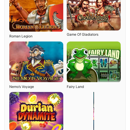
Game Of Gladiators
Roman Legion
Nemo’s Voyage
Fairy Land