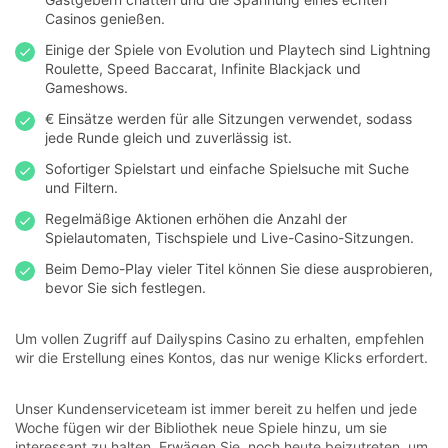
Casinos genießen.
Einige der Spiele von Evolution und Playtech sind Lightning
Roulette, Speed Baccarat, Infinite Blackjack und
Gameshows.
€ Einsätze werden für alle Sitzungen verwendet, sodass
jede Runde gleich und zuverlässig ist.
Sofortiger Spielstart und einfache Spielsuche mit Suche
und Filtern.
Regelmäßige Aktionen erhöhen die Anzahl der
Spielautomaten, Tischspiele und Live-Casino-Sitzungen.
Beim Demo-Play vieler Titel können Sie diese ausprobieren,
bevor Sie sich festlegen.
Um vollen Zugriff auf Dailyspins Casino zu erhalten, empfehlen
wir die Erstellung eines Kontos, das nur wenige Klicks erfordert.
Unser Kundenserviceteam ist immer bereit zu helfen und jede
Woche fügen wir der Bibliothek neue Spiele hinzu, um sie
interessant zu halten. Erwägen Sie, noch heute beizutreten, um