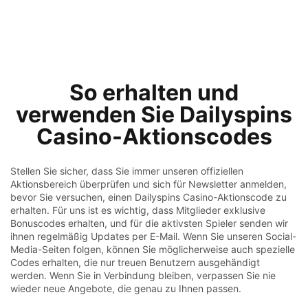
So erhalten und
verwenden Sie Dailyspins
Casino-Aktionscodes
Stellen Sie sicher, dass Sie immer unseren offiziellen
Aktionsbereich überprüfen und sich für Newsletter anmelden,
bevor Sie versuchen, einen Dailyspins Casino-Aktionscode zu
erhalten. Für uns ist es wichtig, dass Mitglieder exklusive
Bonuscodes erhalten, und für die aktivsten Spieler senden wir
ihnen regelmäßig Updates per E-Mail. Wenn Sie unseren Social-
Media-Seiten folgen, können Sie möglicherweise auch spezielle
Codes erhalten, die nur treuen Benutzern ausgehändigt
werden. Wenn Sie in Verbindung bleiben, verpassen Sie nie
wieder neue Angebote, die genau zu Ihnen passen.