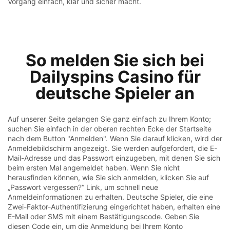
Vorgang einfach, klar und sicher macht.
So melden Sie sich bei
Dailyspins Casino für
deutsche Spieler an
Auf unserer Seite gelangen Sie ganz einfach zu Ihrem Konto;
suchen Sie einfach in der oberen rechten Ecke der Startseite
nach dem Button "Anmelden". Wenn Sie darauf klicken, wird der
Anmeldebildschirm angezeigt. Sie werden aufgefordert, die E-
Mail-Adresse und das Passwort einzugeben, mit denen Sie sich
beim ersten Mal angemeldet haben. Wenn Sie nicht
herausfinden können, wie Sie sich anmelden, klicken Sie auf
„Passwort vergessen?“ Link, um schnell neue
Anmeldeinformationen zu erhalten. Deutsche Spieler, die eine
Zwei-Faktor-Authentifizierung eingerichtet haben, erhalten eine
E-Mail oder SMS mit einem Bestätigungscode. Geben Sie
diesen Code ein, um die Anmeldung bei Ihrem Konto