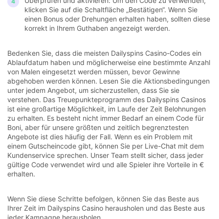
Überprüfen und aktivieren: Um den Code zu verwenden,
klicken Sie auf die Schaltfläche „Bestätigen“. Wenn Sie
einen Bonus oder Drehungen erhalten haben, sollten diese
korrekt in Ihrem Guthaben angezeigt werden.
Bedenken Sie, dass die meisten Dailyspins Casino-Codes ein
Ablaufdatum haben und möglicherweise eine bestimmte Anzahl
von Malen eingesetzt werden müssen, bevor Gewinne
abgehoben werden können. Lesen Sie die Aktionsbedingungen
unter jedem Angebot, um sicherzustellen, dass Sie sie
verstehen. Das Treuepunkteprogramm des Dailyspins Casinos
ist eine großartige Möglichkeit, im Laufe der Zeit Belohnungen
zu erhalten. Es besteht nicht immer Bedarf an einem Code für
Boni, aber für unsere größten und zeitlich begrenztesten
Angebote ist dies häufig der Fall. Wenn es ein Problem mit
einem Gutscheincode gibt, können Sie per Live-Chat mit dem
Kundenservice sprechen. Unser Team stellt sicher, dass jeder
gültige Code verwendet wird und alle Spieler ihre Vorteile in €
erhalten.
Wenn Sie diese Schritte befolgen, können Sie das Beste aus
Ihrer Zeit im Dailyspins Casino herausholen und das Beste aus
jeder Kampagne herausholen.