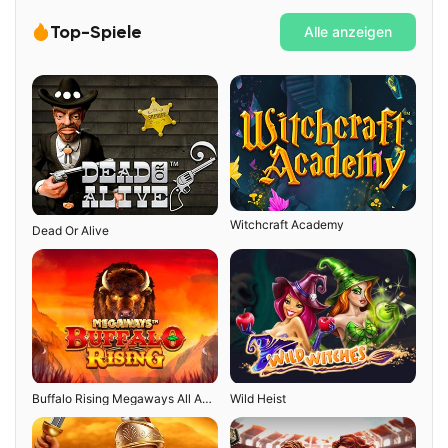
Laden Sie die Dailyspins Casino Mobile App herunter,
Top-Spiele
Alle anzeigen
um auf Android, iOS und anderen Geräten zu spielen
Mehrere Plattformen mit einem reibungslosen
Erlebnis
Sicherheit ist sehr wichtig
Erhalten Sie eine besondere Belohnung, wenn Sie VIP
im Dailyspins Casino werden
Vorteile des VIP-Clubs
Witchcraft Academy
Dead Or Alive
Sicherheit im Dailyspins Casino: Sichere Zahlungen
und Spielerschutz
Grenzen, Risikokontrolle und eine 18+-Richtlinie für
verantwortungsvolles Spielen im Dailyspins Casino
Sicherheitsgrenzen und Altersanforderungen müssen
eingehalten werden
Die besten Boni und Spiele im Dailyspins Casino
Buffalo Rising Megaways All Action
Wild Heist
Ratschläge für Spiele mit höherem Wert