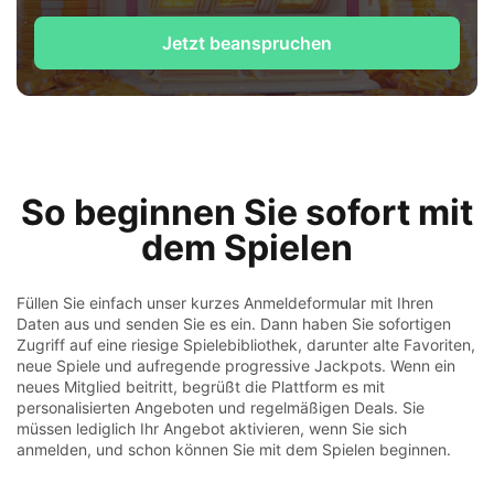
Jetzt beanspruchen
So beginnen Sie sofort mit
dem Spielen
Füllen Sie einfach unser kurzes Anmeldeformular mit Ihren
Daten aus und senden Sie es ein. Dann haben Sie sofortigen
Zugriff auf eine riesige Spielebibliothek, darunter alte Favoriten,
neue Spiele und aufregende progressive Jackpots. Wenn ein
neues Mitglied beitritt, begrüßt die Plattform es mit
personalisierten Angeboten und regelmäßigen Deals. Sie
müssen lediglich Ihr Angebot aktivieren, wenn Sie sich
anmelden, und schon können Sie mit dem Spielen beginnen.