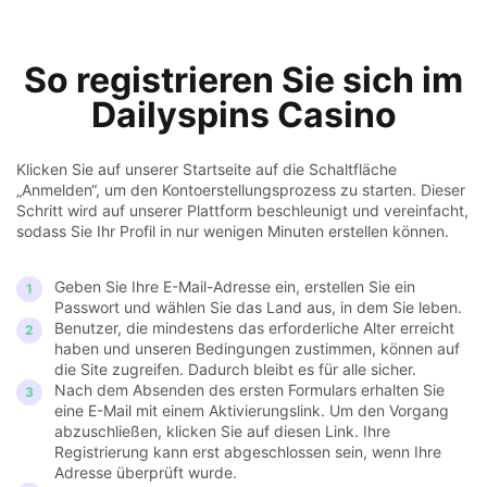
So registrieren Sie sich im
Dailyspins Casino
Klicken Sie auf unserer Startseite auf die Schaltfläche
„Anmelden“, um den Kontoerstellungsprozess zu starten. Dieser
Schritt wird auf unserer Plattform beschleunigt und vereinfacht,
sodass Sie Ihr Profil in nur wenigen Minuten erstellen können.
Geben Sie Ihre E-Mail-Adresse ein, erstellen Sie ein
Passwort und wählen Sie das Land aus, in dem Sie leben.
Benutzer, die mindestens das erforderliche Alter erreicht
haben und unseren Bedingungen zustimmen, können auf
die Site zugreifen. Dadurch bleibt es für alle sicher.
Nach dem Absenden des ersten Formulars erhalten Sie
eine E-Mail mit einem Aktivierungslink. Um den Vorgang
abzuschließen, klicken Sie auf diesen Link. Ihre
Registrierung kann erst abgeschlossen sein, wenn Ihre
Adresse überprüft wurde.