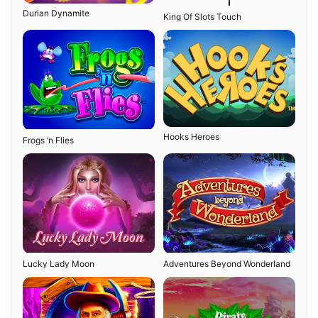
Durian Dynamite
Sun and Moon
Hooks Heroes
Frogs ‘n Flies
Lucky Lady Moon
Adventures Beyond Wonderland