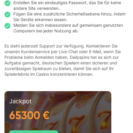
Erstellen Sie ein eindeutiges Passwort, das Sie für keine
andere Site verwenden.
Fügen Sie eine zusätzliche Sicherheitsebene hinzu, indem
Sie Geräte erkennen lassen.
Melden Sie sich insbesondere auf gemeinsam genutzten
Computern bei jeder Nutzung ab.
Es steht jederzeit Support zur Verfügung. Kontaktieren Sie
unseren Kundenservice per Live-Chat oder E-Mail, wenn Sie
Probleme beim Anmelden haben. Dailyspins hat es sich zur
Aufgabe gemacht, deutschen Spielern einen sicheren und
zuverlässigen Spielraum zu bieten, damit Sie sich auf Ihr
Spielerlebnis im Casino konzentrieren können.
Jackpot
65300 €