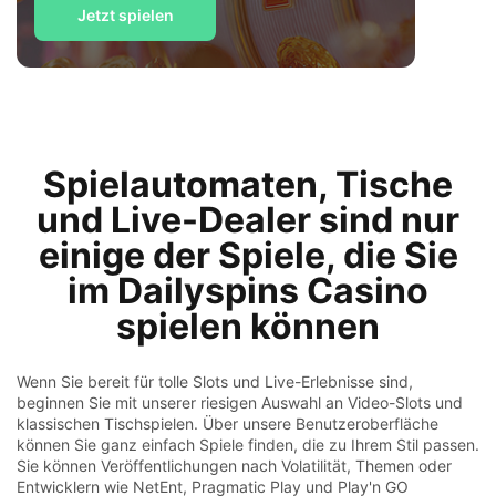
Jetzt spielen
Spielautomaten, Tische
und Live-Dealer sind nur
einige der Spiele, die Sie
im Dailyspins Casino
spielen können
Wenn Sie bereit für tolle Slots und Live-Erlebnisse sind,
beginnen Sie mit unserer riesigen Auswahl an Video-Slots und
klassischen Tischspielen. Über unsere Benutzeroberfläche
können Sie ganz einfach Spiele finden, die zu Ihrem Stil passen.
Sie können Veröffentlichungen nach Volatilität, Themen oder
Entwicklern wie NetEnt, Pragmatic Play und Play'n GO