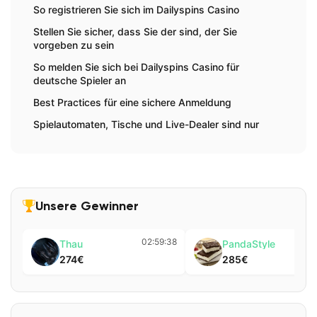
So registrieren Sie sich im Dailyspins Casino
Stellen Sie sicher, dass Sie der sind, der Sie
vorgeben zu sein
So melden Sie sich bei Dailyspins Casino für
deutsche Spieler an
Best Practices für eine sichere Anmeldung
Spielautomaten, Tische und Live-Dealer sind nur
einige der Spiele, die Sie im Dailyspins Casino spielen
können
Freispiele, Cashback und Turniere sind Teil des
Dailyspins Casino Bonus
Unsere Gewinner
Freispiele für neue und wiederkehrende Mitglieder
Cashback-Angebote und Value Return
02:59:38
02
Thau
PandaStyle
Wetteifern Sie bei Turnieren um weitere Preise
274€
285€
So erhalten und verwenden Sie Dailyspins Casino-
Aktionscodes
Details zur Verwendung von Promo-Codes